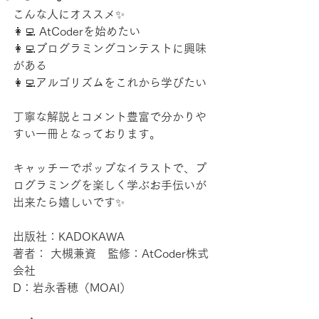
こんな人にオススメ✨
👩‍💻 AtCoderを始めたい
👩‍💻プログラミングコンテストに興味
がある
👩‍💻アルゴリズムをこれから学びたい
丁寧な解説とコメント豊富で分かりや
すい一冊となっております。
キャッチーでポップなイラストで、プ
ログラミングを楽しく学ぶお手伝いが
出来たら嬉しいです✨
出版社：KADOKAWA
著者： 大槻兼資　監修：AtCoder株式
会社
D：岩永香穂（MOAI）