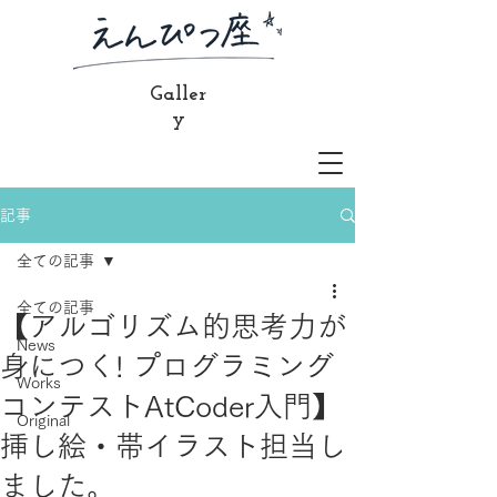
Galler
y
記事
全ての記事
全ての記事
【アルゴリズム的思考力が
News
身につく! プログラミング
Works
コンテストAtCoder入門】
Original
挿し絵・帯イラスト担当し
ました。