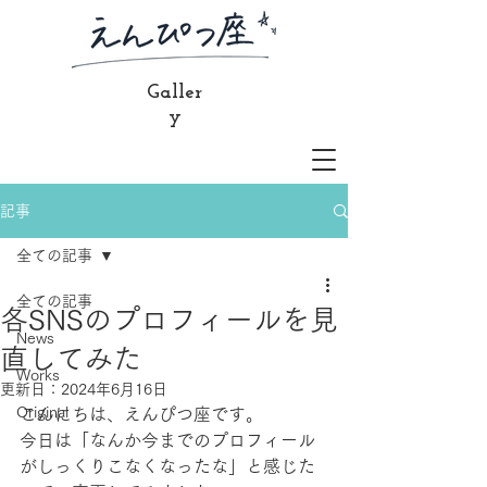
Galler
y
記事
全ての記事
全ての記事
各SNSのプロフィールを見
News
直してみた
Works
更新日：
2024年6月16日
Original
こんにちは、えんぴつ座です。
今日は「なんか今までのプロフィール
がしっくりこなくなったな」と感じた