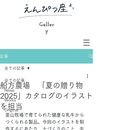
Galler
y
記事
全ての記事
全ての記事
船方農場 「夏の贈り物
News
2025」カタログのイラスト
Works
を担当
Original
里山牧場で育てられた健康な乳牛から
つくられる製品。今回のイラストを制
作するにあたり、土づくりのこと、牛