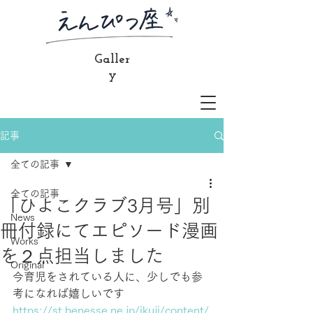
Galler
y
記事
全ての記事
全ての記事
「ひよこクラブ3月号」別
News
冊付録にてエピソード漫画
Works
を２点担当しました
Original
今育児をされている人に、少しでも参
考になれば嬉しいです
https://st.benesse.ne.jp/ikuji/content/